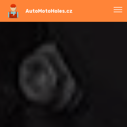
AutoMotoHoles.cz