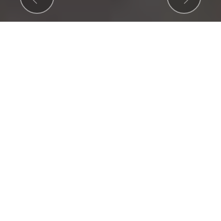
Previous
Nex
Auto Moto
Jaroslav Holeš
Dobšice, okres Znojmo
Na všechny naše prodávané značky a to je
STIHL
,
Viking
,
SkyTEAM
,
Motorro
,
Keeway
,
Benelli
,
Sym
a
LEM,
provádíme záruční a pozáruční servis.
Dále prodáváme na všechny uvedené značky
veškeré náhradní díly a příslušenství.
Zabýváme se
servisem automobilů, skútrů,